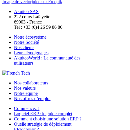
Image de vectorjuice sur Freepik
Akuiteo SAS
222 cours Lafayette
69003 - France
Tel : +33 (0)4 26 59 86 86
Notre écosystème
Notre Société
Nos clients
Leurs témoignages
AkuiteoWorld : La communauté des
utilisateurs
Nos collaborateurs
Nos valeurs
Notre équipe
Nos offres d’emploi
Commencez !
Logiciel ERP : le guide complet
Comment choisir une solution ERP ?
Quelle stratégie de déploiement
ERP choisir ?