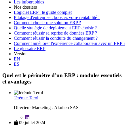
Les infographies
Nos dossiers
Logiciel ERP : le guide complet
Pilotage d'entreprise : boostez votre rentabilité !
Comment choisir une solution ERP ?
Quelle stratégie de déploiement ERP choisir ?
Comment réussir sa reprise de données ERP ?
Comment réussir la conduite du changement ?
Comment améliorer l'expérience collaborateur avec un ERP ?
Le glossaire ERP
Version
EN
ES
Quel est le périmètre d’un ERP : modules essentiels
et avantages
Jérémie Terol
Directeur Marketing - Akuiteo SAS
09 juillet 2024