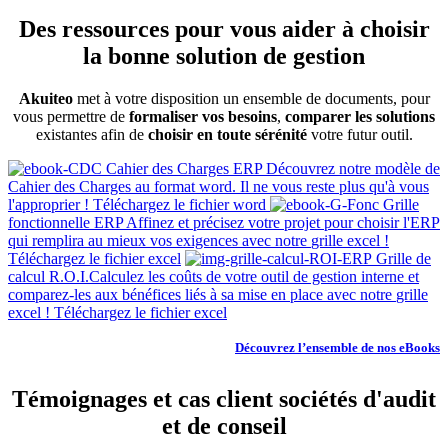
Des
ressources
pour vous aider à choisir
la bonne solution de gestion
Akuiteo
met à votre disposition un ensemble de documents, pour
vous permettre de
formaliser vos besoins
,
comparer les solutions
existantes afin de
choisir en toute sérénité
votre futur outil.
Cahier des Charges ERP
Découvrez notre modèle de
Cahier des Charges
au format word
. Il ne vous reste plus qu'à vous
l'approprier !
Téléchargez le fichier word
Grille
fonctionnelle ERP
Affinez et précisez votre projet pour choisir l'ERP
qui remplira au mieux vos exigences avec notre
grille excel
!
Téléchargez le fichier excel
Grille de
calcul R.O.I.
Calculez les coûts de votre outil de gestion interne et
comparez-les aux bénéfices liés à sa mise en place avec notre
grille
excel
!
Téléchargez le fichier excel
Découvrez l’ensemble de nos eBooks
Témoignages et cas client
sociétés d'audit
et de conseil