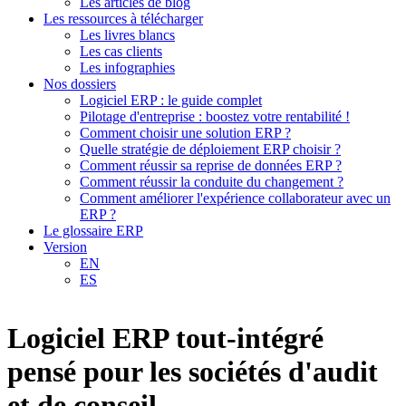
Les articles de blog
Les ressources à télécharger
Les livres blancs
Les cas clients
Les infographies
Nos dossiers
Logiciel ERP : le guide complet
Pilotage d'entreprise : boostez votre rentabilité !
Comment choisir une solution ERP ?
Quelle stratégie de déploiement ERP choisir ?
Comment réussir sa reprise de données ERP ?
Comment réussir la conduite du changement ?
Comment améliorer l'expérience collaborateur avec un
ERP ?
Le glossaire ERP
Version
EN
ES
Logiciel
ERP tout-intégré
pensé pour
les sociétés
d'audit
et de conseil