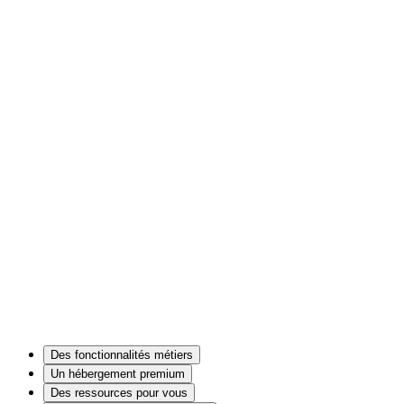
A
Des fonctionnalités métiers
Un hébergement premium
Des ressources pour vous