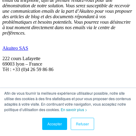
email ou téléphone, afin de prendre rendez-vous pour une
démonstration de notre solution. Vous serez susceptible de recevoir
une communication emails de la part d’Akuiteo pour vous proposer
des articles de blog et des documents répondant à vos
problématiques et besoins potentiels. Vous pourrez vous désinscrire
à tout moment directement dans nos emails via le centre de
préférences.
Akuiteo SAS
222 cours Lafayette
69003 lyon – France
Tèl : +33 (0)4 26 59 86 86
Notre écosystème
Afin de vous fournir la meilleure expérience utilisateur possible, notre site
utilise des cookies à des fins statistiques et pour vous proposer des contenus
Notre Société
adaptés à votre visite. En continuant votre navigation, vous acceptez notre
Nos partenaires
politique d’utilisation des cookies.
En savoir plus >
Nos clients
Leurs témoignages
Accepter
Refuser