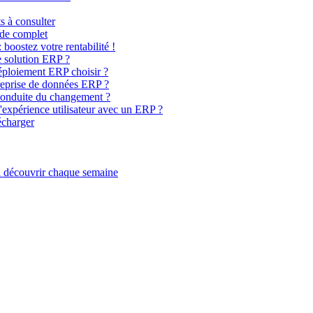
s à consulter
ide complet
: boostez votre rentabilité !
 solution ERP ?
déploiement ERP choisir ?
reprise de données ERP ?
conduite du changement ?
expérience utilisateur avec un ERP ?
écharger
 à découvrir chaque semaine