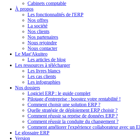
Cabinets comptable
À propos
Les fonctionnalités de l'ERP
Nos offres
La société
Nos clients
Nos partenaires
Nous rejoindre
Nous contacter
Le Mag'Akuiteo
Les articles de blog
Les ressources à télécharger
Les livres blancs
Les cas clients
Les infographies
Nos dossiers
Logiciel ERP : le guide complet
Pilotage d'entreprise : boostez votre rentabilité !
Comment choisir une solution ERP ?
Quelle stratégie de déploiement ERP choisir ?
Comment réussir sa reprise de données ERP ?
Comment réussir la conduite du changement ?
Comment améliorer l'expérience collaborateur avec un 
Le glossaire ERP
Version