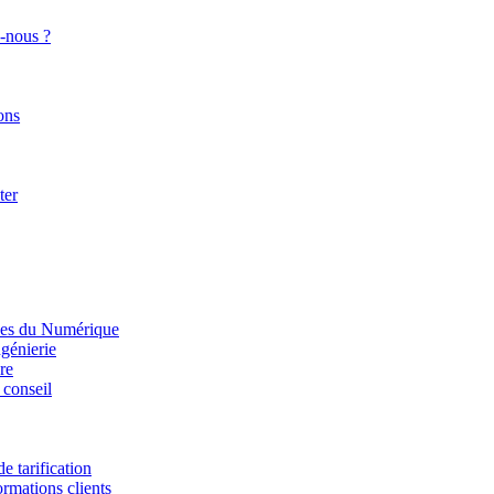
-nous ?
ons
ter
ices du Numérique
ngénierie
re
 conseil
e tarification
rmations clients