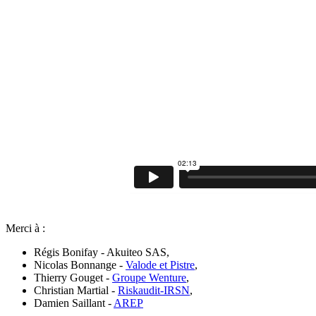
Merci à :
Régis Bonifay - Akuiteo SAS,
Nicolas Bonnange -
Valode et Pistre
,
Thierry Gouget -
Groupe Wenture
,
Christian Martial -
Riskaudit-IRSN
,
Damien Saillant -
AREP