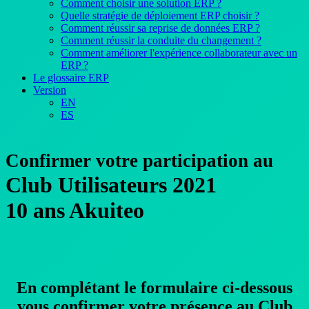
Comment choisir une solution ERP ?
Quelle stratégie de déploiement ERP choisir ?
Comment réussir sa reprise de données ERP ?
Comment réussir la conduite du changement ?
Comment améliorer l'expérience collaborateur avec un
ERP ?
Le glossaire ERP
Version
EN
ES
Confirmer votre participation au
Club Utilisateurs 2021
10 ans Akuiteo
En complétant le formulaire ci-dessous
vous confirmer votre présence
au
Club