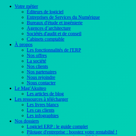
Votre métier
Éditeurs de logiciel
Entreprises de Services du Numérique
Bureaux d'étude et ingénierie
Agences d’architecture
Sociétés d'audit et de conseil
Cabinets comptable
À propos
Les fonctionnalités de l'ERP
Nos offres
La société
Nos clients
Nos partenaires
Nous rejoindre
Nous contacter
Le Mag'Akuiteo
Les articles de blog
Les ressources à télécharger
Les livres blancs
Les cas clients
Les infographies
Nos dossiers
Logiciel ERP : le guide complet
Pilotage d'entreprise : boostez votre rentabilité !