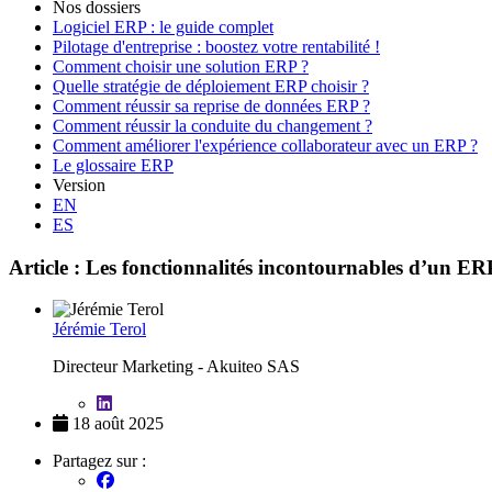
Nos dossiers
Logiciel ERP : le guide complet
Pilotage d'entreprise : boostez votre rentabilité !
Comment choisir une solution ERP ?
Quelle stratégie de déploiement ERP choisir ?
Comment réussir sa reprise de données ERP ?
Comment réussir la conduite du changement ?
Comment améliorer l'expérience collaborateur avec un ERP ?
Le glossaire ERP
Version
EN
ES
Article : Les fonctionnalités incontournables d’un ERP
Jérémie Terol
Directeur Marketing - Akuiteo SAS
18 août 2025
Partagez sur :