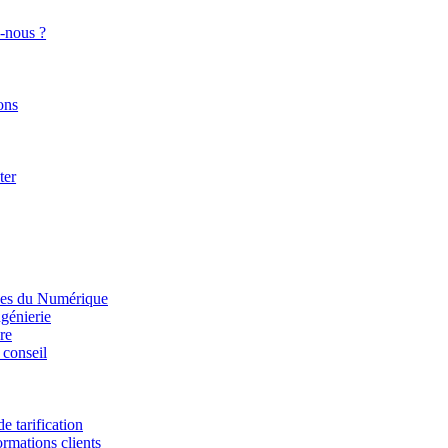
-nous ?
ons
ter
ices du Numérique
ngénierie
re
 conseil
e tarification
rmations clients