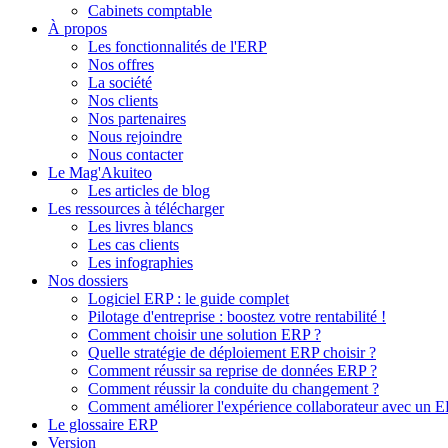
Cabinets comptable
À propos
Les fonctionnalités de l'ERP
Nos offres
La société
Nos clients
Nos partenaires
Nous rejoindre
Nous contacter
Le Mag'Akuiteo
Les articles de blog
Les ressources à télécharger
Les livres blancs
Les cas clients
Les infographies
Nos dossiers
Logiciel ERP : le guide complet
Pilotage d'entreprise : boostez votre rentabilité !
Comment choisir une solution ERP ?
Quelle stratégie de déploiement ERP choisir ?
Comment réussir sa reprise de données ERP ?
Comment réussir la conduite du changement ?
Comment améliorer l'expérience collaborateur avec un 
Le glossaire ERP
Version