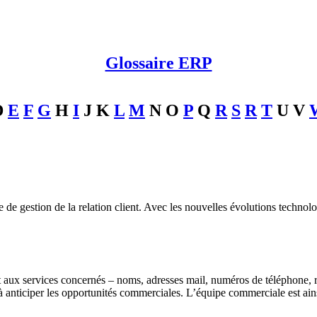
Glossaire ERP
D
E
F
G
H
I
J
K
L
M
N
O
P
Q
R
S
R
T
U
V
gie de gestion de la relation client. Avec les nouvelles évolutions techn
 et aux services concernés – noms, adresses mail, numéros de téléphone,
 à anticiper les opportunités commerciales. L’équipe commerciale est ai