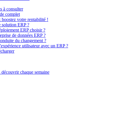
s à consulter
ide complet
: boostez votre rentabilité !
 solution ERP ?
déploiement ERP choisir ?
reprise de données ERP ?
conduite du changement ?
expérience utilisateur avec un ERP ?
écharger
 à découvrir chaque semaine