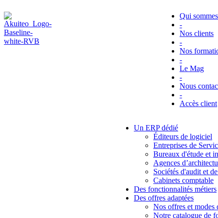
Qui sommes
-
Nos clients
-
Nos formati
-
Le Mag
-
Nous contac
-
Accès client
Un ERP dédié
Éditeurs de logiciel
Entreprises de Serv
Bureaux d'étude et i
Agences d’architectu
Sociétés d'audit et de
Cabinets comptable
Des fonctionnalités métiers
Des offres adaptées
Nos offres et modes d
Notre catalogue de fo