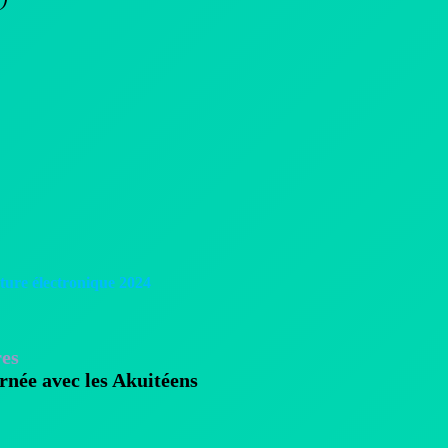
cture électronique 2024
res
urnée avec les Akuitéens