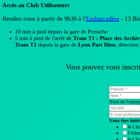
Accès au Club Utilisateurs
Rendez-vous à partir de 9h30 à l'
Embarcadère
- 13 Bi
10 min à pied depuis la gare de Perrache
5 min à pied de l'arrêt de
Tram T1 : Place des Archiv
Tram T1
depuis la gare de
Lyon Part Dieu
, directi
Vous pouvez vous inscrire
Nom de l'entrep
Vous êtes intér
le Clu
l'Aft
le Clu