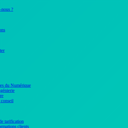
-nous ?
ons
ter
ices du Numérique
ngénierie
re
 conseil
e tarification
rmations clients