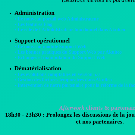
Administration
•
Le nouveau portail web Administrateur
•
Les features Flag
•
Le rôle de l'Administrateur fonctionnel dans Akuiteo
Support opérationnel
•
Le nouveau module Support Web
•
Les bonnes pratiques du Support Web par Akuiteo
•
Échanges et manipulation du Support Web
Dématérialisation
•
Les évolutions comptables en version 5.0
•
Gestion des factures temporaires dans Akuiteo
•
Intervention de notre partenaire pour la réforme de la fa
Afterwork
clients & partenai
18h30 - 23h30 :
Prolongez les discussions de la jo
et nos partenaires.