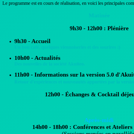
Le programme est en cours de réalisation, en voici les principales com
Matinée
9h30 - 12h00 : Plénière
9h30 - Accueil
Un bon café, quelques viennoiseries et des sourires :)
10h00 - Actualités
Des nouvelles de la société Akuiteo.
11h00 - Informations sur la version 5.0 d'Akui
Retour d'expériences et nouveautés apportées par la versio
12h00 - Échanges & Cocktail déje
Après-midi
14h00 - 18h00 : Conférences et Atelier
(Sessions menées en parallèl