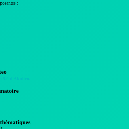
posantes :
teo
n 5.0 d'Akuiteo.
unatoire
s thématiques
e)