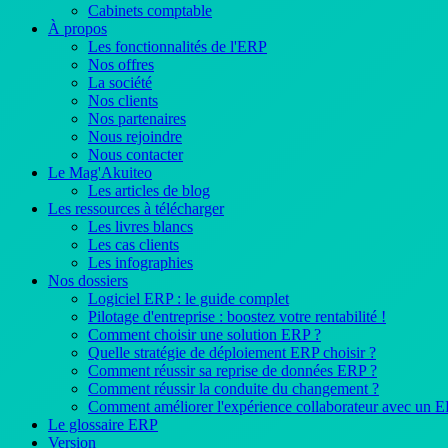
Cabinets comptable
À propos
Les fonctionnalités de l'ERP
Nos offres
La société
Nos clients
Nos partenaires
Nous rejoindre
Nous contacter
Le Mag'Akuiteo
Les articles de blog
Les ressources à télécharger
Les livres blancs
Les cas clients
Les infographies
Nos dossiers
Logiciel ERP : le guide complet
Pilotage d'entreprise : boostez votre rentabilité !
Comment choisir une solution ERP ?
Quelle stratégie de déploiement ERP choisir ?
Comment réussir sa reprise de données ERP ?
Comment réussir la conduite du changement ?
Comment améliorer l'expérience collaborateur avec un 
Le glossaire ERP
Version