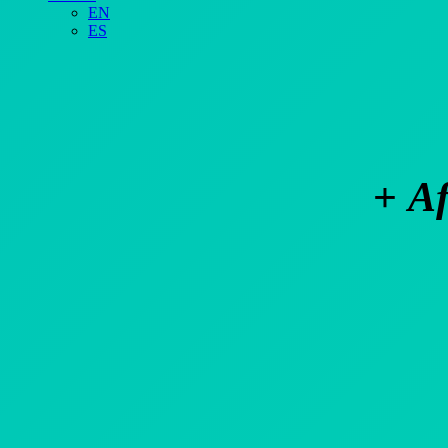
EN
ES
+
Af