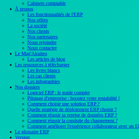
Cabinets comptable
À propos
Les fonctionnalités de l'ERP
Nos offres
La société
Nos clients
Nos partenaires
Nous rejoindre
Nous contacter
Le Mag'Akuiteo
Les articles de blog
Les ressources à télécharger
Les livres blancs
Les cas clients
Les infographies
Nos dossiers
Logiciel ERP : le guide complet
Pilotage d'entreprise : boostez votre rentabilité !
Comment choisir une solution ERP ?
Quelle stratégie de déploiement ERP choisir ?
Comment réussir sa reprise de données ERP ?
Comment réussir la conduite du changement ?
Comment améliorer l'expérience collaborateur avec un 
Le glossaire ERP
Version