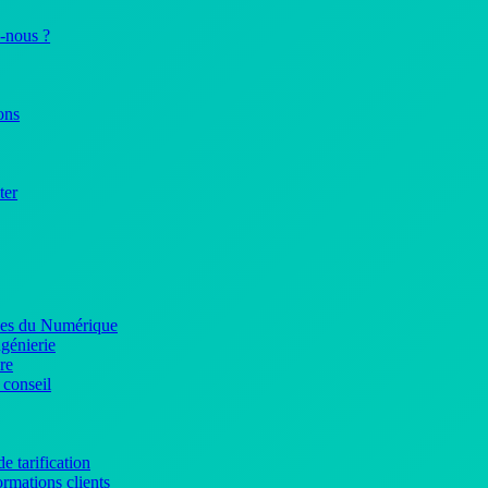
-nous ?
ons
ter
ices du Numérique
ngénierie
re
 conseil
e tarification
rmations clients