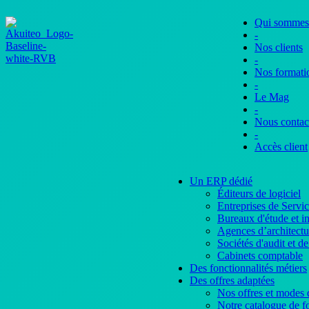
Qui sommes
-
Nos clients
-
Nos formati
-
Le Mag
-
Nous contac
-
Accès client
Un ERP dédié
Éditeurs de logiciel
Entreprises de Serv
Bureaux d'étude et i
Agences d’architectu
Sociétés d'audit et de
Cabinets comptable
Des fonctionnalités métiers
Des offres adaptées
Nos offres et modes d
Notre catalogue de fo