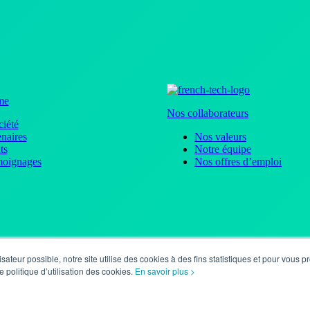
me
Nos collaborateurs
ciété
naires
Nos valeurs
ts
Notre équipe
moignages
Nos offres d’emploi
isateur possible, notre site utilise des cookies à des fins statistiques et pour vous
linkedin
facebook
Bluesky
youtube
rss
 politique d’utilisation des cookies.
En savoir plus >
uiteo © 2026 -
Mentions légales
-
Administration des données personne