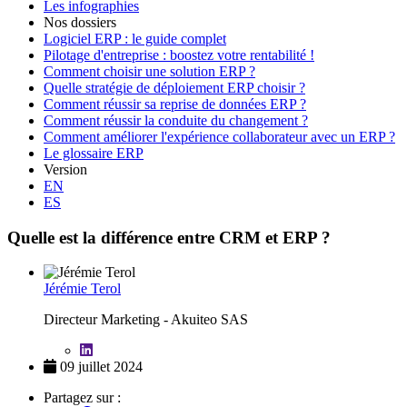
Les infographies
Nos dossiers
Logiciel ERP : le guide complet
Pilotage d'entreprise : boostez votre rentabilité !
Comment choisir une solution ERP ?
Quelle stratégie de déploiement ERP choisir ?
Comment réussir sa reprise de données ERP ?
Comment réussir la conduite du changement ?
Comment améliorer l'expérience collaborateur avec un ERP ?
Le glossaire ERP
Version
EN
ES
Quelle est la différence entre CRM et ERP ?
Jérémie Terol
Directeur Marketing - Akuiteo SAS
09 juillet 2024
Partagez sur :