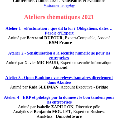
Conférence Akuiteo 2021 - Nouveautés et évolutions
Visionner le
replay
Ateliers thématiques 2021
Atelier 1 -
eFacturation : que dit la loi ? Obligations, dates…
Parole d’Expert
Animé par
Bertrand DUFOUR
, Expert-Comptable, Associé
-
RSM France
Atelier 2 -
Sensibilisation à la sécurité numérique pour les
entreprises
Animé par
Xavier
MICHAUD
, Expert en sécurité informatique
-
Almond
Atelier 3 -
Open Banking : vos relevés bancaires directement
dans Akuiteo
Animé par
Raja SLEIMAN
,
Account Executive
-
Bridge
Atelier 4 -
ERP et pilotage par la donnée : le bon tandem pour
les entreprises
Animé par
Isabelle ZAPILLON
,
Directrice pôle
Analytics
et
Benjamin MOULET
,
Expert en Business
Analytics
-
DimoSoftware