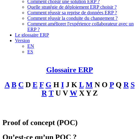
Comment choisir une solution ERP ?
Quelle stratégie de déploiement ERP choisir ?
Comment réussir sa reprise de données ERP ?
Comment réussir la conduite du changement ?
Comment améliorer l'expérience collaborateur avec un
ERP ?
Le glossaire ERP
Version
EN
ES
Glossaire ERP
A
B
C
D
E
F
G
H
I
J
K
L
M
N
O
P
Q
R
S
R
T
U
V
W
X
Y
Z
Proof of concept (POC)
Qu’est-ce qu’un POC ?