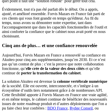
quel point il faut une “solution robuste” pour gérer tout cela.
Évidemment, tout n'a pas été parfait dès le début. On a appris,
ajusté, et amélioré ensemble. Forvis Mazars en France fait parti de
ces clients qui vous font grandir en temps qu'éditeur. Au fil du
temps, nous avons su démontrer notre expertise, tant dans
l'accompagnement que dans les capacités fonctionnelles de l'outil et
ainsi conforter la confiance que le cabinet nous avait porté en nous
choisissant.
Cinq ans de plus… et une confiance renouvelée
Aujourd'hui, Forvis Mazars en France a renouvelé sa confiance en
Akuiteo pour cinq ans supplémentaires, jusqu’en 2030. Et ce n’est
pas qu’un contrat de plus : c’est la preuve que notre collaboration
fonctionne, qu’
elle crée de la valeur des deux côtés
et qu’elle
continue de
porter la transformation du cabinet
.
La solution Akuiteo est devenue la
colonne vertébrale numérique
de la société. Elle est ouverte, interconnectée, et s’intègre à un
écosystème d’outils tiers notamment grâce à de nombreuses API.
Cette flexibilité apporte à Forvis Mazars en France une vraie agilité,
et en même temps, le cabinet continue de bénéficier des nouveautés
issues de notre
roadmap
produit et d’autres déploiements que l'on a
pu faire chez leur confrères :
BDO France
,
Rydge Conseil
, ou