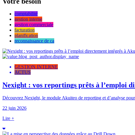
Votre besoin
comptabilité
gestion interne
gestion commerciale
facturation
planification
reconnaissance de ca
GESTION INTERNE
ACTUS
Nexight : vos reportings prêts à l’emploi d
Découvrez Nexight, le module Akuiteo de reporting et d’analyse pour vis
22 juin 2026
Lire +