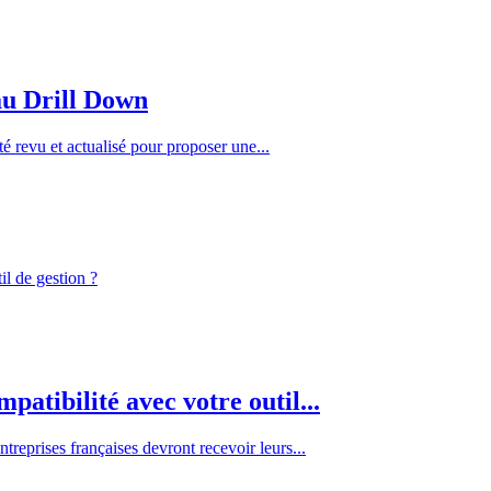
au Drill Down
été revu et actualisé pour proposer une...
patibilité avec votre outil...
treprises françaises devront recevoir leurs...