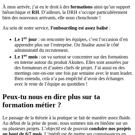
À mon arrivée, j’ai eu le droit à des
formations
ainsi qu’un support
hiérarchique et
RH
. D’ailleurs, la DRH s’occupe particulièrement
bien des nouveaux arrivants, elle nous chouchoute !
Au sein de notre service,
l’onboarding est assez balisé
:
er
Le 1
jour
: on rencontre les équipes, c’est l’occasion d’en
apprendre plus sur l’entreprise. On finalise aussi le côté
administratif du recrutement.
er
Le 1
mois
: on va surtout se concentrer sur des formations
en interne autour du produit Akuiteo. Elles sont assurées par
des formateurs et d’autres chefs de projet. J’ai aussi eu des
meetings one-on-one une fois par semaine avec le team leader.
Bien entendu, cela n’a pas empêché d’avoir des échanges
avec le reste de l’équipe au quotidien !
Peux-tu nous en dire plus sur ta
formation métier ?
Le passage de la théorie à la pratique se fait de manière assez fluide.
Au début de la prise de poste, nous sommes mis en binôme sur un
ou plusieurs projets. L’objectif est de pouvoir
conduire nos projets
au bout de 6/7 mois
. L’intérêt est de mettre ses connaissances en