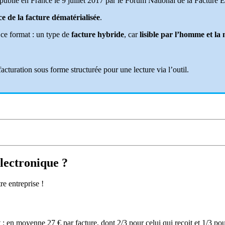
 publié en France le 9 juillet 2017 par le Forum National de la Facture
e de la facture dématérialisée
.
r ce format : un type de
facture hybride
, car
lisible par l’homme et la
cturation sous forme structurée pour une lecture via l’outil.
électronique ?
re entreprise !
 : en moyenne 27 € par facture, dont 2/3 pour celui qui reçoit et 1/3 pou