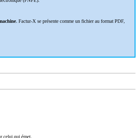
 Électronique (FNFE).
 machine
. Factur-X se présente comme un fichier au format PDF,
r celui qui émet.