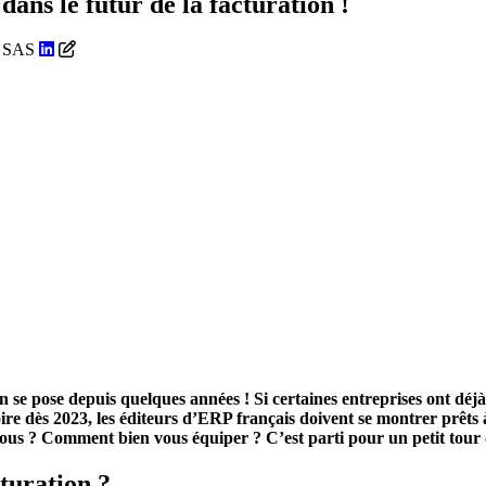
dans le futur de la facturation !
eo SAS
l’on se pose depuis quelques années ! Si certaines entreprises ont
ire dès 2023, les éditeurs d’ERP français doivent se montrer prêts à
vous ? Comment bien vous équiper ? C’est parti pour un petit tour d
turation ?