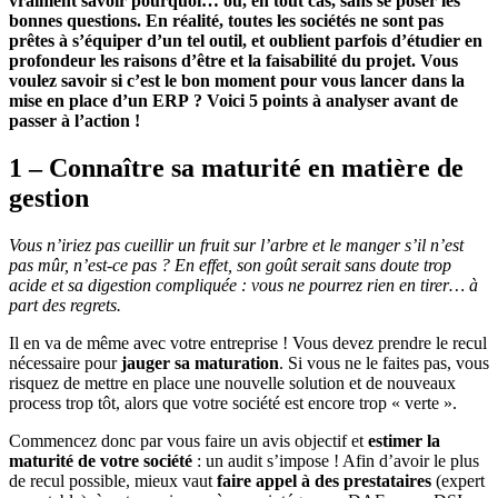
vraiment savoir pourquoi… ou, en tout cas, sans se poser les
bonnes questions. En réalité, toutes les sociétés ne sont pas
prêtes à s’équiper d’un tel outil, et oublient parfois d’étudier en
profondeur les raisons d’être et la faisabilité du projet. Vous
voulez savoir si c’est le bon moment pour vous lancer dans la
mise en place d’un ERP ? Voici 5 points à analyser avant de
passer à l’action !
1 – Connaître sa maturité en matière de
gestion
Vous n’iriez pas cueillir un fruit sur l’arbre et le manger s’il n’est
pas mûr, n’est-ce pas ? En effet, son goût serait sans doute trop
acide et sa digestion compliquée : vous ne pourrez rien en tirer… à
part des regrets.
Il en va de même avec votre entreprise ! Vous devez prendre le recul
nécessaire pour
jauger sa maturation
. Si vous ne le faites pas, vous
risquez de mettre en place une nouvelle solution et de nouveaux
process trop tôt, alors que votre société est encore trop « verte ».
Commencez donc par vous faire un avis objectif et
estimer la
maturité de votre société
: un audit s’impose ! Afin d’avoir le plus
de recul possible, mieux vaut
faire appel à des prestataires
(expert