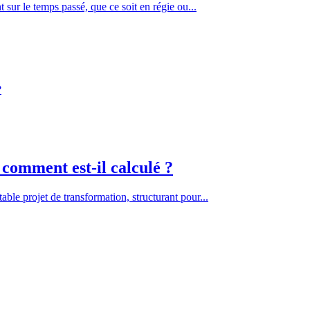
t sur le temps passé, que ce soit en régie ou...
comment est-il calculé ?
able projet de transformation, structurant pour...