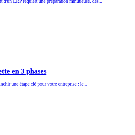
 d'un ERP requiert une préparation minutieuse, des...
ette en 3 phases
chir une étape clé pour votre entreprise : le...