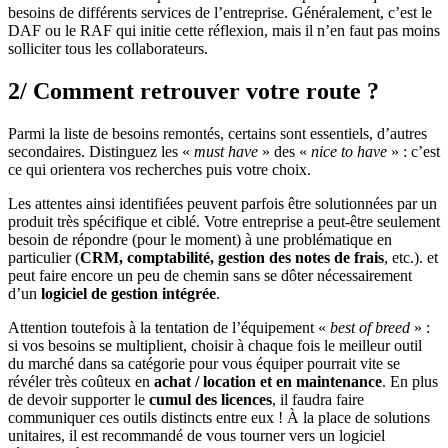
besoins de différents services de l’entreprise. Généralement, c’est le
DAF ou le RAF qui initie cette réflexion, mais il n’en faut pas moins
solliciter tous les collaborateurs.
2/ Comment retrouver votre route ?
Parmi la liste de besoins remontés, certains sont essentiels, d’autres
secondaires. Distinguez les «
must have
» des «
nice to have
» : c’est
ce qui orientera vos recherches puis votre choix.
Les attentes ainsi identifiées peuvent parfois être solutionnées par un
produit très spécifique et ciblé. Votre entreprise a peut-être seulement
besoin de répondre (pour le moment) à une problématique en
particulier (
CRM, comptabilité,
gestion des notes de frais
, etc.). et
peut faire encore un peu de chemin sans se dôter nécessairement
d’un
logiciel de gestion intégrée
.
Attention toutefois à la tentation de l’équipement «
best of breed
» :
si vos besoins se multiplient, choisir à chaque fois le meilleur outil
du marché dans sa catégorie pour vous équiper pourrait vite se
révéler très coûteux en
achat / location et en maintenance
. En plus
de devoir supporter le
cumul des licences
, il faudra faire
communiquer ces outils distincts entre eux ! À la place de solutions
unitaires, il est recommandé de vous tourner vers un logiciel