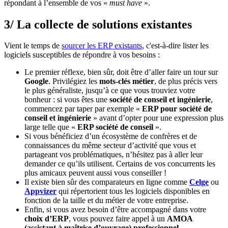
répondant à l’ensemble de vos «
must have
».
3/ La collecte de solutions existantes
Vient le temps de
sourcer les ERP existants
, c'est-à-dire lister les
logiciels susceptibles de répondre à vos besoins :
Le premier réflexe, bien sûr, doit être d’aller faire un tour sur
Google
. Privilégiez les
mots-clés métier
, de plus précis vers
le plus généraliste, jusqu’à ce que vous trouviez votre
bonheur : si vous êtes une
société de conseil et ingénierie
,
commencez par taper par exemple «
ERP pour société de
conseil et ingénierie
» avant d’opter pour une expression plus
large telle que «
ERP société de conseil
».
Si vous bénéficiez d’un écosystème de confrères et de
connaissances du même secteur d’activité que vous et
partageant vos problématiques, n’hésitez pas à aller leur
demander ce qu’ils utilisent. Certains de vos concurrents les
plus amicaux peuvent aussi vous conseiller !
Il existe bien sûr des comparateurs en ligne comme
Celge
ou
Appvizer
qui répertorient tous les logiciels disponibles en
fonction de la taille et du métier de votre entreprise.
Enfin, si vous avez besoin d’être accompagné dans votre
choix d’ERP
, vous pouvez faire appel à un
AMOA
(assistant à maîtrise d’ouvrage) professionnel
.